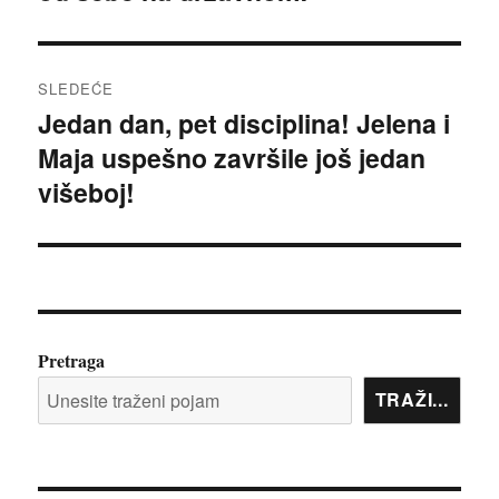
SLEDEĆE
Jedan dan, pet disciplina! Jelena i
Sledeći
Maja uspešno završile još jedan
članak:
višeboj!
Pretraga
TRAŽI...