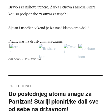
Bravo i za njihove trenere, Žarka Petrova i Miloša Sitara,
koji su podjednako zaslužni za uspeh!
Sjajan i uspešan vikend je iza nas! Idemo crno-beli!
Pratite nas na drustvenim mrežama:
Autor
Objavljeno
ddzodan
26/02/2024
Kretanje
PRETHODNO
članka
Do poslednjeg atoma snage za
Prethodni
Partizan! Stariji pioniri/ke dali sve
članak:
od sebe na državnom!