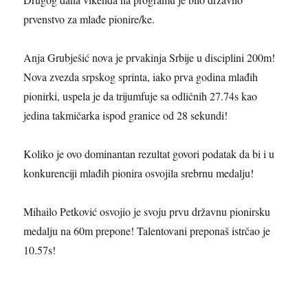
prvenstvo za mlađe pionire/ke.
Anja Grubješić nova je prvakinja Srbije u disciplini 200m!
Nova zvezda srpskog sprinta, iako prva godina mlađih
pionirki, uspela je da trijumfuje sa odličnih 27.74s kao
jedina takmičarka ispod granice od 28 sekundi!
Koliko je ovo dominantan rezultat govori podatak da bi i u
konkurenciji mlađih pionira osvojila srebrnu medalju!
Mihailo Petković osvojio je svoju prvu državnu pionirsku
medalju na 60m prepone! Talentovani preponaš istrčao je
10.57s!